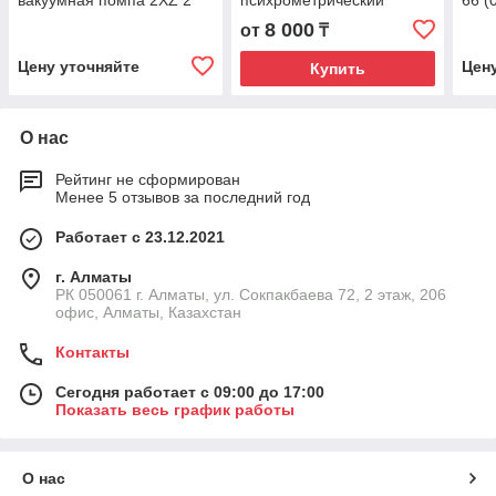
вакуумная помпа 2XZ 2
психрометрический
66 (
8 000
от
₸
Цену уточняйте
Цен
Купить
О нас
Рейтинг не сформирован
Менее 5 отзывов за последний год
Работает с 23.12.2021
г. Алматы
РК 050061 г. Алматы, ул. Сокпакбаева 72, 2 этаж, 206
офис, Алматы, Казахстан
Контакты
Сегодня работает с 09:00 до 17:00
Показать весь график работы
О нас