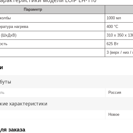
Параметр
 колбы
1000 мл
ратура нагрева
400 °C
 (ШхДхВ)
310 х 350 х 1
ость
625 Вт
3 (верх / низ /
и
буты
ель
Россия
кие характеристики
Новое
ля заказа