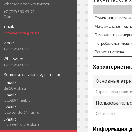
WhatsApp только писать
+7 (727) 390-93-75
Офис
Объем нагреваемой
Максимальная темпе
idco-website@bk.ru
Габаритные размеры
Потребляемая мощн
+77712669023
Режимы нагрева
+77712669023
Характеристик
Основные атри
E-mail
del50@bk.ru
Страна производит
E-mail
idco83@mail.ru
Пользовательс
E-mail
idco.tender@mail.ru
Состояние
E-mail
idco-website@bk.ru
Информация д