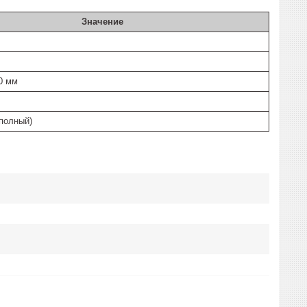
Значение
30 мм
 полный)