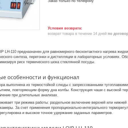
Заказ только по телефону
возврат товара в течение 14 дней
по догово
IP LH-110 предназначен для равномерного бесконтактного нагрева жидк
ческого синтеза, перегонки и дистилляции в лабораторных условиях. О
нимизируя риск термического шока стеклянной посуды.
ые особенности и функционал
ора выполнена из термостойкой слюды с запрессованными тугоплавким
ытием, повторяющим форму дна колбы. Конструкция чаши с высокой тер
бление при длительных анализах.
живает три режима работы: раздельное включение верхней или нижней з
 камеры. За счет применения пропорционально-интегрального терморегул
 регулировка и высокое точное удержание заданных параметров.
арактеристики модели LOIP LH-110