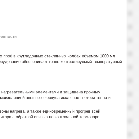
ренности
их проб в круглодонных стеклянных колбах объемом 1000 мл
борудование обеспечивает точно контролируемый температурный
и нагревательными элементами и защищена прочным
моизоляцией внешнего корпуса исключает потери тепла и
оны нагрева, а также единовременный прогрев всей
ятора с обратной связью по контрольной термопаре