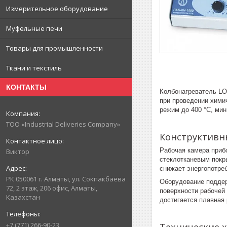
Измерительное оборудование
Муфельные печи
Товары для промышленности
Ткани и текстиль
КОНТАКТЫ
Колбонагреватель LO
при проведении хими
режим до 400 °C, ми
ТОО «Industrial Deliveries Company»
Конструктивн
Рабочая камера приб
Виктор
стеклотканевым покр
снижает энергопотре
РК 050061 г. Алматы, ул. Сокпакбаева
Оборудование поддер
72, 2 этаж, 206 офис, Алматы,
поверхности рабочей
Казахстан
достигается плавная
+7 (771) 266-90-23
Технические х