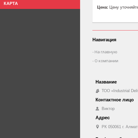
КАРТА
Цена:
Цену уточняйт
Навигация
На главную
О компании
ТОО «Industrial De
Виктор
РК 050061 г. Алмат