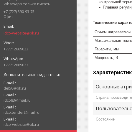
контрольной терм
WhatsApp только писать
Плавная регули
+7 (727) 390-93-75
Офис
Технические характ
Объем нагреваемой 
idco-website@bk.ru
Максимальная темпе
+77712669023
Габариты, мм
Мощность, Вт
+77712669023
Характеристик
E-mail
Основные атри
del50@bk.ru
E-mail
Страна производит
idco83@mail.ru
E-mail
Пользовательс
idco.tender@mail.ru
E-mail
Состояние
idco-website@bk.ru