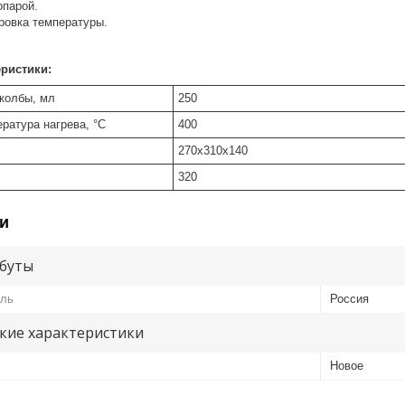
опарой.
ровка температуры.
еристики:
колбы, мл
250
ратура нагрева, °С
400
270х310х140
320
и
буты
ель
Россия
кие характеристики
Новое