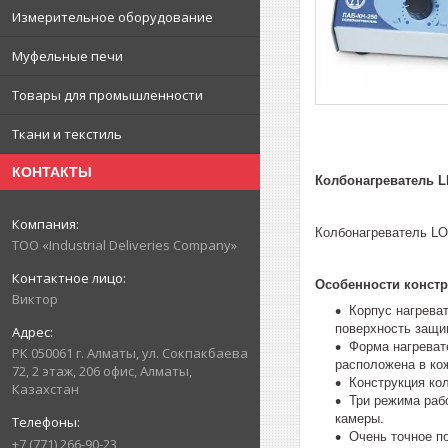
Измерительное оборудование
Муфельные печи
Товары для промышленности
Ткани и текстиль
КОНТАКТЫ
Колбонагреватель L
Колбонагреватель LO
ТОО «Industrial Deliveries Company»
Особенности констр
Виктор
Корпус нагрева
поверхность защи
Форма нагреват
РК 050061 г. Алматы, ул. Сокпакбаева
расположена в ко
72, 2 этаж, 206 офис, Алматы,
Конструкция ко
Казахстан
Три режима раб
камеры.
Очень точное п
+7 (771) 266-90-23