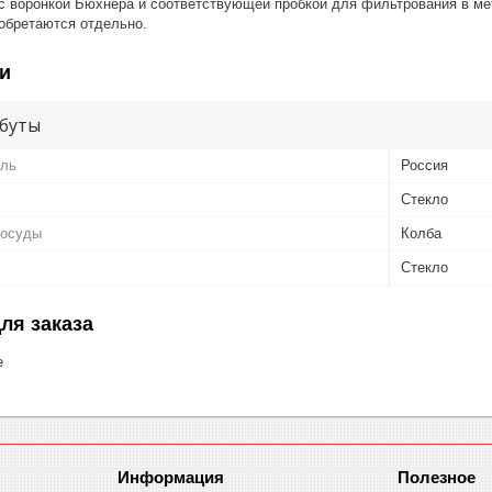
с воронкой Бюхнера и соответствующей пробкой для фильтрования в мет
иобретаются отдельно.
и
буты
ель
Россия
Стекло
посуды
Колба
Стекло
ля заказа
е
Информация
Полезное