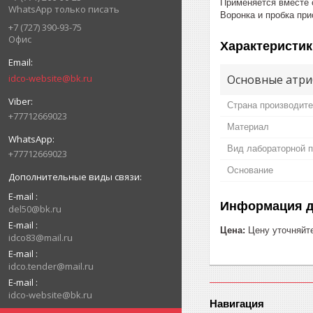
Применяется вместе 
WhatsApp только писать
Воронка и пробка пр
+7 (727) 390-93-75
Офис
Характеристик
idco-website@bk.ru
Основные атри
Страна производит
+77712669023
Материал
Вид лабораторной 
+77712669023
Основание
E-mail
Информация д
del50@bk.ru
E-mail
Цена:
Цену уточняйт
idco83@mail.ru
E-mail
idco.tender@mail.ru
E-mail
idco-website@bk.ru
Навигация