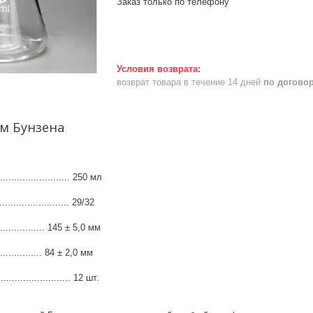
Заказ только по телефону
возврат товара в течение 14 дней
по догово
ом Бунзена
....................... 250 мл
.................... 29/32
................. 145 ± 5,0 мм
............. 84 ± 2,0 мм
........................ 12 шт.