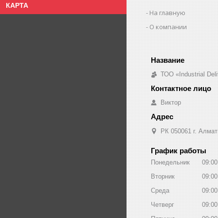
КАРТА
На главную
О компании
ТОО «Industrial De
Виктор
РК 050061 г. Алмат
График работы
Понедельник
09:00
Вторник
09:00
Среда
09:00
Четверг
09:00