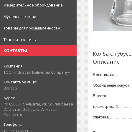
Измерительное оборудование
Муфельные печи
Товары для промышленности
Ткани и текстиль
КОНТАКТЫ
Колба с тубус
Описание
ТОО «Industrial Deliveries Company»
Вместимость...............
Обозначение конуса.......
Виктор
Высота.....................
РК 050061 г. Алматы, ул. Сокпакбаева
Диаметр колбы............
72, 2 этаж, 206 офис, Алматы,
Казахстан
Упаковка.....................
+7 (771) 266-90-23