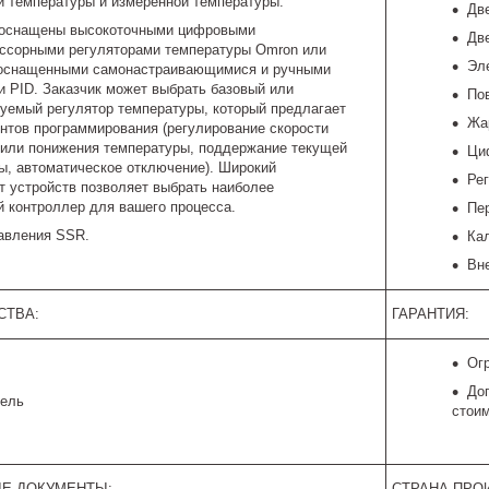
й температуры и измеренной температуры.
Дв
 оснащены высокоточными цифровыми
Дв
ссорными регуляторами температуры Omron или
Эл
 оснащенными самонастраивающимися и ручными
и PID. Заказчик может выбрать базовый или
Пов
уемый регулятор температуры, который предлагает
Жа
ентов программирования (регулирование скорости
или понижения температуры, поддержание текущей
Ци
ы, автоматическое отключение). Широкий
Ре
т устройств позволяет выбрать наиболее
 контроллер для вашего процесса.
Пе
авления SSR.
Ка
Вн
СТВА:
ГАРАНТИЯ:
Огр
До
дель
стоим
Е ДОКУМЕНТЫ:
СТРАНА ПРО