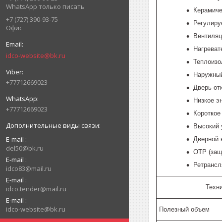
WhatsApp только писать
Керамиче
+7 (727) 390-93-75
Регулиру
Офис
Вентиляц
Нагреват
idco-website@bk.ru
Теплоизо
Наружный
+77712669023
Дверь от
Низкое э
+77712669023
Короткое
Высокий 
E-mail
Дверной 
del50@bk.ru
OTP (защ
E-mail
Ретрансл
idco83@mail.ru
E-mail
Техн
idco.tender@mail.ru
E-mail
idco-website@bk.ru
Полезный объем