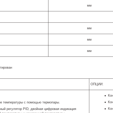
мм
мм
мм
мм
ктирован
ОПЦИИ:
Ко
Ко
е температуры с помощью термопары.
Ко
ный регулятор PID, двойная цифровая индикация