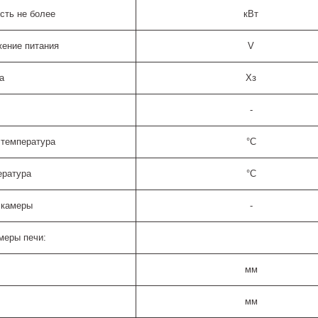
сть не более
кВт
ение питания
V
а
Хз
-
 температура
°C
ература
°C
 камеры
-
меры печи:
мм
мм