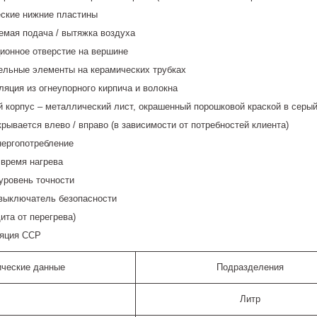
ские нижние пластины
емая подача / вытяжка воздуха
ионное отверстие на вершине
ельные элементы на керамических трубках
ляция из огнеупорного кирпича и волокна
 корпус – металлический лист, окрашенный порошковой краской в серый 
крывается влево / вправо (в зависимости от потребностей клиента)
нергопотребление
 время нагрева
уровень точности
выключатель безопасности
ита от перегрева)
яция ССР
ические данные
Подразделения
Литр