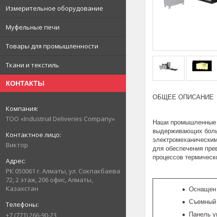
Измерительное оборудование
Муфельные печи
Товары для промышленности
Ткани и текстиль
КОНТАКТЫ
ОБЩЕЕ ОПИСАНИЕ
ТОО «Industrial Deliveries Company»
Наши промышленные э
выдерживающих больш
электромеханическим
Виктор
для обеспечения пре
процессов термическо
РК 050061 г. Алматы, ул. Сокпакбаева
72, 2 этаж, 206 офис, Алматы,
Казахстан
Оснащен
Съемный 
Панель у
+7 (771) 266-90-23