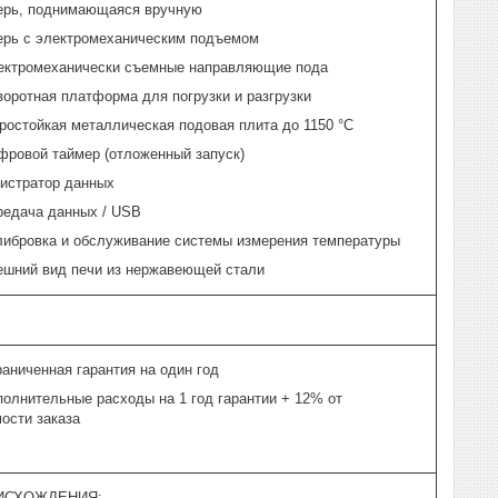
ерь, поднимающаяся вручную
ерь с электромеханическим подъемом
ектромеханически съемные направляющие пода
оротная платформа для погрузки и разгрузки
ростойкая металлическая подовая плита до 1150 °C
фровой таймер (отложенный запуск)
гистратор данных
редача данных / USB
либровка и обслуживание системы измерения температуры
ешний вид печи из нержавеющей стали
аниченная гарантия на один год
полнительные расходы на 1 год гарантии + 12% от
ости заказа
ИСХОЖДЕНИЯ: