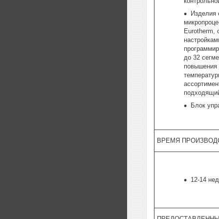
контрольно
Изделия
микропроце
Eurotherm,
настройкам
программир
до 32 сегм
повышения 
температур
ассортимен
подходящий
Блок упр
ВРЕМЯ ПРОИЗВОД
12-14 не
ПРЕДОСТАВЛЕННЫ