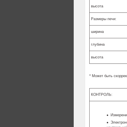
высота
Размеры печи:
ширина
глубина
высота
* Может быть скорре
КОНТРОЛЬ:
Измерени
Электрон