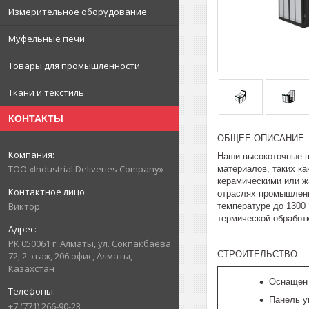
Измерительное оборудование
Муфельные печи
Товары для промышленности
Ткани и текстиль
КОНТАКТЫ
ОБЩЕЕ ОПИСАНИЕ
Наши высокоточные п
ТОО «Industrial Deliveries Company»
материалов, таких к
керамическими или ж
отраслях промышленн
Виктор
температуре до 1300
термической обработк
РК 050061 г. Алматы, ул. Сокпакбаева
СТРОИТЕЛЬСТВО
72, 2 этаж, 206 офис, Алматы,
Казахстан
Оснащен
Панель у
+7 (771) 266-90-23