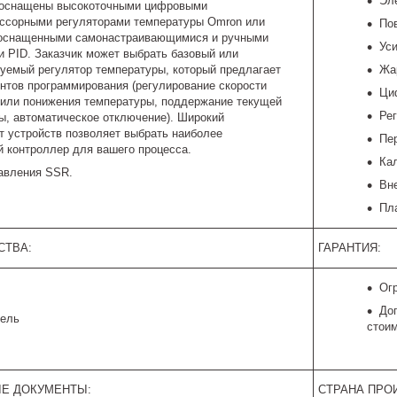
Эл
 оснащены высокоточными цифровыми
ссорными регуляторами температуры Omron или
Пов
 оснащенными самонастраивающимися и ручными
Ус
и PID. Заказчик может выбрать базовый или
уемый регулятор температуры, который предлагает
Жа
ентов программирования (регулирование скорости
Ци
или понижения температуры, поддержание текущей
Ре
ы, автоматическое отключение). Широкий
т устройств позволяет выбрать наиболее
Пе
 контроллер для вашего процесса.
Ка
авления SSR.
Вн
Пл
СТВА:
ГАРАНТИЯ:
Огр
До
дель
стоим
Е ДОКУМЕНТЫ:
СТРАНА ПРО