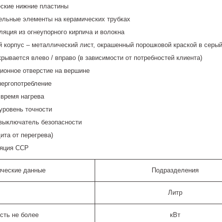
ские нижние пластины
ельные элементы на керамических трубках
ляция из огнеупорного кирпича и волокна
 корпус – металлический лист, окрашенный порошковой краской в серый 
крывается влево / вправо (в зависимости от потребностей клиента)
ионное отверстие на вершине
нергопотребление
 время нагрева
уровень точности
выключатель безопасности
ита от перегрева)
яция ССР
ические данные
Подразделения
Литр
сть не более
кВт