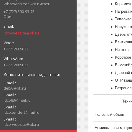
WhatsApp только писать
Керамиче
+7 (727) 390-93-75
Нагреват
Офис
Теплоизо
Наружный
idco-website@bk.ru
Дверь от
Вентиляц
+77712669023
Низкое э
Короткое
+77712669023
Высокий 
Дверной 
OTP (защ
E-mail
del50@bk.ru
Ретрансл
E-mail
idco83@mail.ru
Техн
E-mail
idco.tender@mail.ru
Полезный объем
E-mail
idco-website@bk.ru
Номинальная мощно