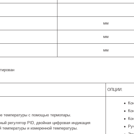
мм
мм
мм
ктирован
ОПЦИИ:
Ко
Ко
е температуры с помощью термопары.
Ко
ный регулятор PID, двойная цифровая индикация
Ру
й температуры и измеренной температуры.