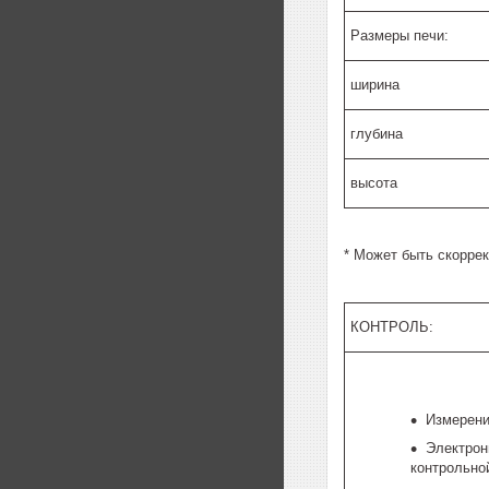
Размеры печи:
ширина
глубина
высота
* Может быть скорре
КОНТРОЛЬ:
Измерени
Электрон
контрольно