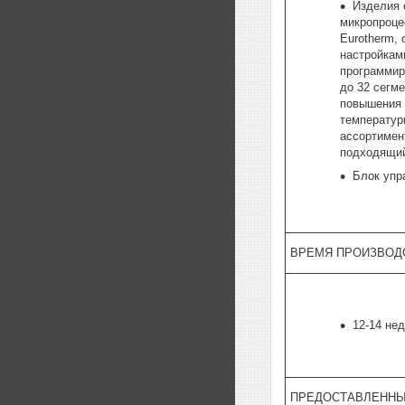
Изделия
микропроце
Eurotherm,
настройкам
программир
до 32 сегм
повышения 
температур
ассортимен
подходящий
Блок упр
ВРЕМЯ ПРОИЗВОД
12-14 не
ПРЕДОСТАВЛЕННЫ