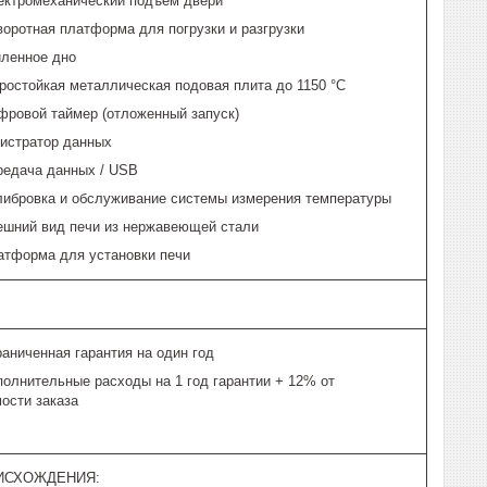
ектромеханический подъем двери
оротная платформа для погрузки и разгрузки
иленное дно
ростойкая металлическая подовая плита до 1150 °C
фровой таймер (отложенный запуск)
гистратор данных
редача данных / USB
либровка и обслуживание системы измерения температуры
ешний вид печи из нержавеющей стали
атформа для установки печи
аниченная гарантия на один год
полнительные расходы на 1 год гарантии + 12% от
ости заказа
ИСХОЖДЕНИЯ: