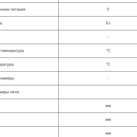
ение питания
V
а
Хз
-
 температура
°C
ература
°C
 камеры
-
меры печи:
мм
мм
мм