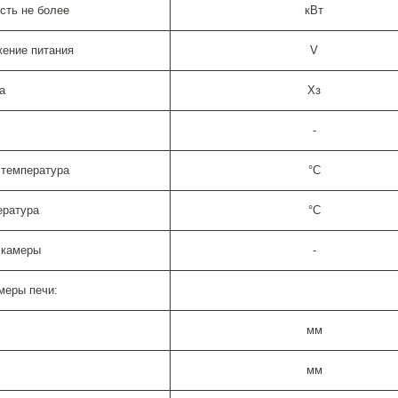
сть не более
кВт
ение питания
V
а
Хз
-
 температура
°C
ература
°C
 камеры
-
меры печи:
мм
мм