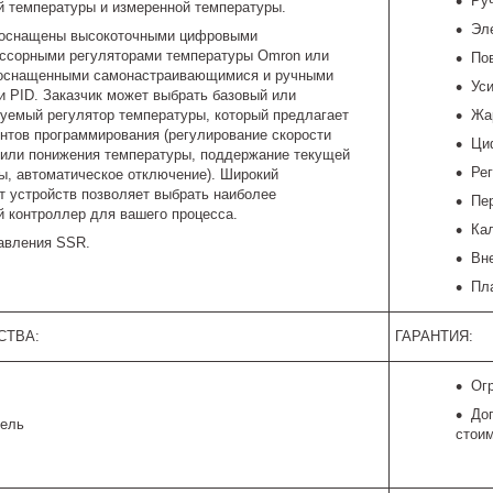
Ру
й температуры и измеренной температуры.
Эл
 оснащены высокоточными цифровыми
ссорными регуляторами температуры Omron или
Пов
 оснащенными самонастраивающимися и ручными
Ус
и PID. Заказчик может выбрать базовый или
уемый регулятор температуры, который предлагает
Жа
ентов программирования (регулирование скорости
Ци
или понижения температуры, поддержание текущей
Ре
ы, автоматическое отключение). Широкий
т устройств позволяет выбрать наиболее
Пе
 контроллер для вашего процесса.
Ка
авления SSR.
Вн
Пл
СТВА:
ГАРАНТИЯ:
Огр
До
дель
стоим