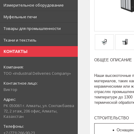
Измерительное оборудование
Муфельные печи
Товары для промышленности
Ткани и текстиль
КОНТАКТЫ
ОБЩЕЕ ОПИСАНИЕ
ТОО «Industrial Deliveries Company»
Наши высокоточные п
материалов, таких к
керамическими или ж
Виктор
отраслях промышленн
температуре до 1300
термической обработк
РК 050061 г. Алматы, ул. Сокпакбаева
72, 2 этаж, 206 офис, Алматы,
Казахстан
СТРОИТЕЛЬСТВО
Оснащен
+7 (771) 266-90-23