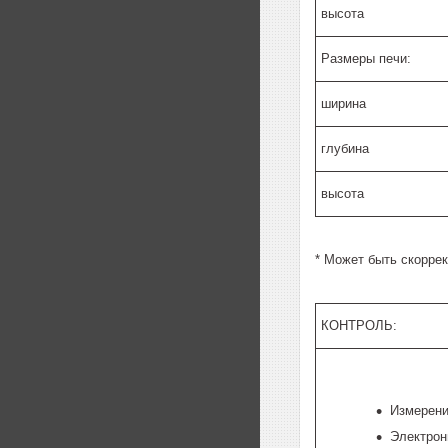
высота
Размеры печи:
ширина
глубина
высота
* Может быть скорре
КОНТРОЛЬ:
Измерени
Электрон