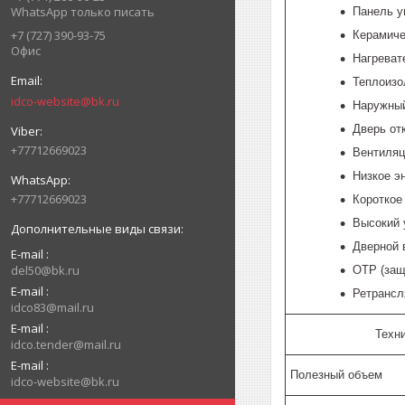
WhatsApp только писать
Панель у
+7 (727) 390-93-75
Керамиче
Офис
Нагреват
Теплоизо
idco-website@bk.ru
Наружный
Дверь от
+77712669023
Вентиляц
Низкое э
+77712669023
Короткое
Высокий 
Дверной 
E-mail
del50@bk.ru
OTP (защ
E-mail
Ретрансл
idco83@mail.ru
E-mail
Техн
idco.tender@mail.ru
E-mail
Полезный объем
idco-website@bk.ru