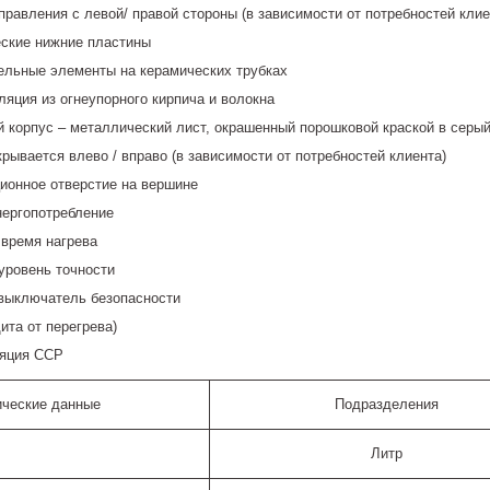
правления с левой/ правой стороны (в зависимости от потребностей клие
ские нижние пластины
ельные элементы на керамических трубках
ляция из огнеупорного кирпича и волокна
 корпус – металлический лист, окрашенный порошковой краской в серый 
крывается влево / вправо (в зависимости от потребностей клиента)
ионное отверстие на вершине
нергопотребление
 время нагрева
уровень точности
выключатель безопасности
ита от перегрева)
яция ССР
ические данные
Подразделения
Литр