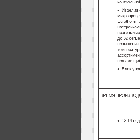
контрольно
Изделия
микропроце
Eurotherm,
настройкам
программир
до 32 сегм
повышения 
температур
ассортимен
подходящий
Блок упр
ВРЕМЯ ПРОИЗВОД
12-14 не