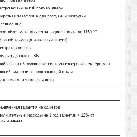
чной подъем двери
ектромеханический подъем двери
оротная платформа для погрузки и разгрузки
иленное дно
ростойкая металлическая подовая плита до 1150 °C
фровой таймер (отложенный запуск)
гистратор данных
редача данных / USB
либровка и обслуживание системы измерения температуры
ешний вид печи из нержавеющей стали
атформа для установки печи
аниченная гарантия на один год
полнительные расходы на 1 год гарантии + 12% от
ости заказа