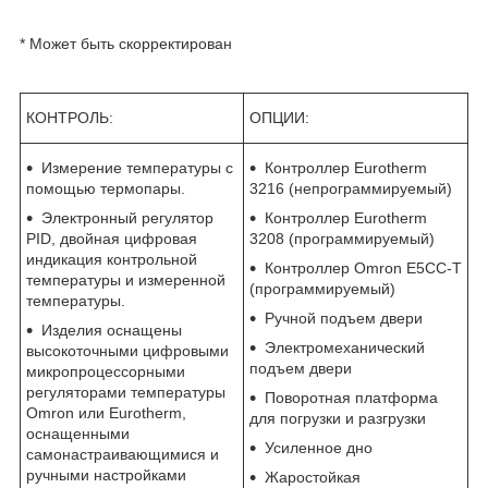
* Может быть скорректирован
КОНТРОЛЬ:
ОПЦИИ:
Измерение температуры с
Контроллер Eurotherm
помощью термопары.
3216 (непрограммируемый)
Электронный регулятор
Контроллер Eurotherm
PID, двойная цифровая
3208 (программируемый)
индикация контрольной
Контроллер Omron E5CC-T
температуры и измеренной
(программируемый)
температуры.
Ручной подъем двери
Изделия оснащены
Электромеханический
высокоточными цифровыми
подъем двери
микропроцессорными
регуляторами температуры
Поворотная платформа
Omron или Eurotherm,
для погрузки и разгрузки
оснащенными
Усиленное дно
самонастраивающимися и
ручными настройками
Жаростойкая