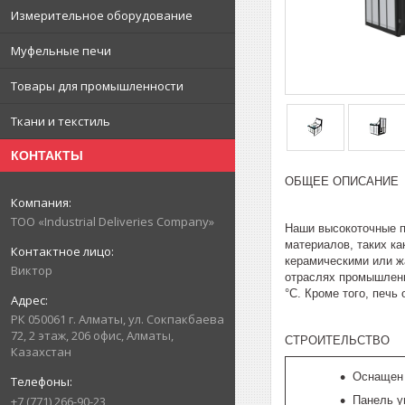
Измерительное оборудование
Муфельные печи
Товары для промышленности
Ткани и текстиль
КОНТАКТЫ
ОБЩЕЕ ОПИСАНИЕ
ТОО «Industrial Deliveries Company»
Наши высокоточные п
материалов, таких к
керамическими или ж
Виктор
отраслях промышленн
°C. Кроме того, печ
РК 050061 г. Алматы, ул. Сокпакбаева
72, 2 этаж, 206 офис, Алматы,
СТРОИТЕЛЬСТВО
Казахстан
Оснащен
Панель у
+7 (771) 266-90-23