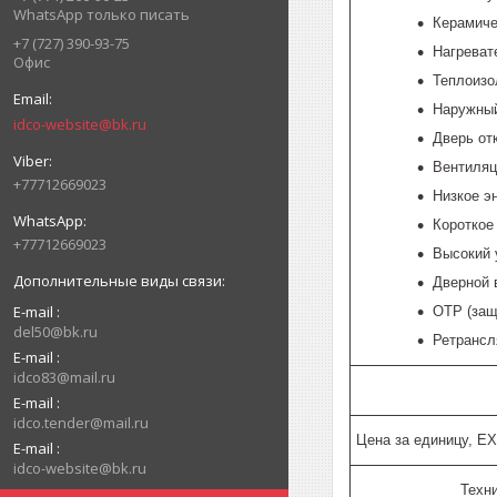
WhatsApp только писать
Керамиче
+7 (727) 390-93-75
Нагреват
Офис
Теплоизо
Наружный
idco-website@bk.ru
Дверь от
Вентиляц
+77712669023
Низкое э
Короткое
+77712669023
Высокий 
Дверной 
E-mail
OTP (защ
del50@bk.ru
Ретрансл
E-mail
idco83@mail.ru
E-mail
idco.tender@mail.ru
Цена за единицу, E
E-mail
idco-website@bk.ru
Техн