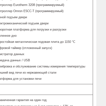
нтроллер Eurotherm 3208 (программируемый)
нтроллер Omron E5CC-T (программируемый)
чной подъем двери
ектромеханический подъем двери
оротная платформа для погрузки и разгрузки
иленное дно
ростойкая металлическая подовая плита до 1150 °C
фровой таймер (отложенный запуск)
гистратор данных
редача данных / USB
либровка и обслуживание системы измерения температуры
ешний вид печи из нержавеющей стали
атформа для установки печи
аниченная гарантия на один год