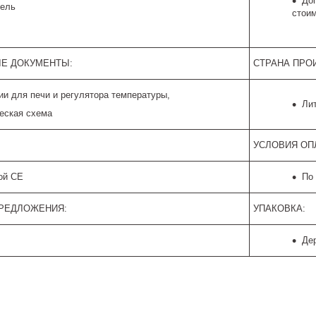
До
дель
стоим
Е ДОКУМЕНТЫ:
СТРАНА ПРО
ии для печи и регулятора температуры,
Лит
еская схема
УСЛОВИЯ ОП
ой CE
По
ПРЕДЛОЖЕНИЯ:
УПАКОВКА:
Де