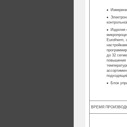
Измерени
Электрон
контрольно
Изделия
микропроце
Eurotherm,
настройкам
программир
до 32 сегм
повышения 
температур
ассортимен
подходящий
Блок упр
ВРЕМЯ ПРОИЗВОД