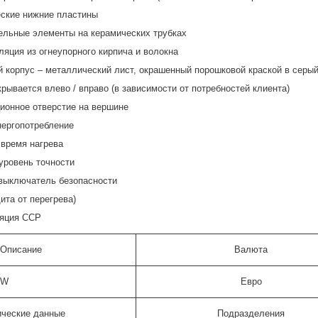
ские нижние пластины
ельные элементы на керамических трубках
ляция из огнеупорного кирпича и волокна
 корпус – металлический лист, окрашенный порошковой краской в серый 
крывается влево / вправо (в зависимости от потребностей клиента)
ионное отверстие на вершине
нергопотребление
 время нагрева
уровень точности
выключатель безопасности
ита от перегрева)
яция ССР
Описание
Валюта
XW
Евро
ические данные
Подразделения