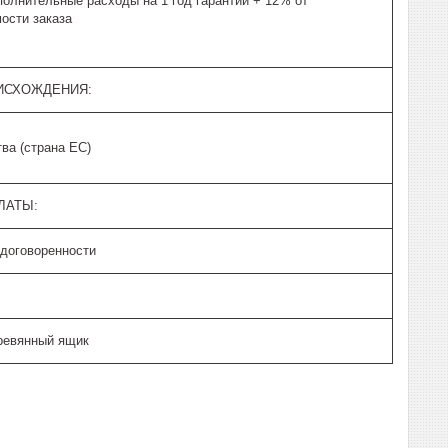
полнительные расходы на 1 год гарантии + 12% от
ости заказа
ИСХОЖДЕНИЯ:
ва (страна ЕС)
ЛАТЫ:
 договоренности
ревянный ящик