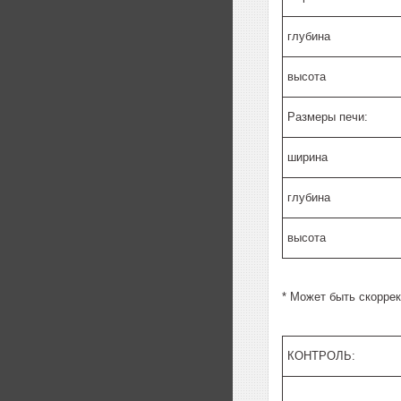
глубина
высота
Размеры печи:
ширина
глубина
высота
* Может быть скорре
КОНТРОЛЬ: