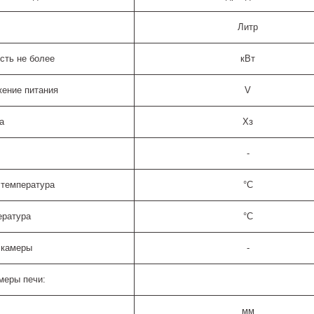
Литр
сть не более
кВт
ение питания
V
а
Хз
-
 температура
°C
ература
°C
 камеры
-
меры печи:
мм