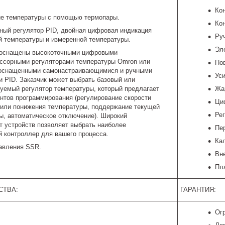
Ко
е температуры с помощью термопары.
Ко
ный регулятор PID, двойная цифровая индикация
Ру
й температуры и измеренной температуры.
Эл
 оснащены высокоточными цифровыми
ссорными регуляторами температуры Omron или
Пов
 оснащенными самонастраивающимися и ручными
Ус
и PID. Заказчик может выбрать базовый или
уемый регулятор температуры, который предлагает
Жа
ентов программирования (регулирование скорости
Ци
или понижения температуры, поддержание текущей
Ре
ы, автоматическое отключение). Широкий
т устройств позволяет выбрать наиболее
Пе
 контроллер для вашего процесса.
Ка
авления SSR.
Вн
Пл
СТВА:
ГАРАНТИЯ:
Огр