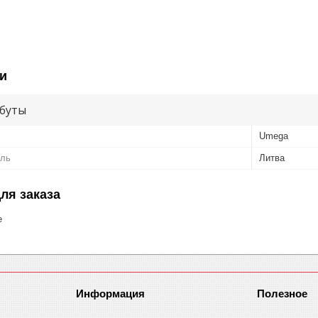
и
буты
Umega
ель
Литва
ля заказа
е
Информация
Полезное