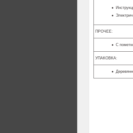
Инструкц
Электрич
ПРОЧЕЕ:
С пометк
УПАКОВКА:
Деревян