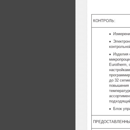
КОНТРОЛЬ:
Измерени
Электрон
контрольно
Изделия
микропроце
Eurotherm,
настройкам
программир
до 32 сегм
повышения 
температур
ассортимен
подходящий
Блок упр
ПРЕДОСТАВЛЕННЫ