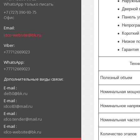
Наружный
WhatsApp только писать
Дверной 
+7 (727) 390-93-75
Панель у
Офис
Непрогра
Короткий
idco-website@bk.ru
Низкое п
Гарантия 
+77712669023
Техн
+77712669023
Полезный объем
E-mail
Номинальная мощно
del50@bk.ru
E-mail
idco83@mail.ru
Номинальное напряж
E-mail
idco.tender@mail.ru
Номинальная частот
E-mail
idco-website@bk.ru
Количество этапов