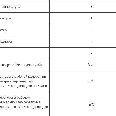
 температура
°C
ература
°C
амеры
-
 камеры
-
-
нагрева (без подзарядки),
Мин.
ратуры в рабочей камере при
атуре в термическом
±°C
име без подзарядки не более
ературы в рабочем
оминальной температуре в
±°C
ловом режиме без подзарядки