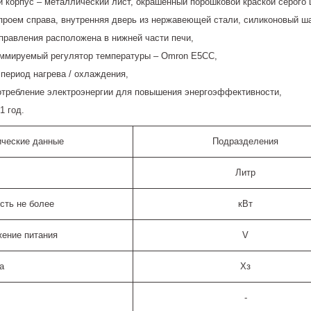
 корпус – металлический лист, окрашенный порошковой краской серого 
проем справа, внутренняя дверь из нержавеющей стали, силиконовый ш
правления расположена в нижней части печи,
ммируемый регулятор температуры – Omron E5CC,
 период нагрева / охлаждения,
отребление электроэнергии для повышения энергоэффективности,
1 год.
ические данные
Подразделения
Литр
сть не более
кВт
ение питания
V
а
Хз
-