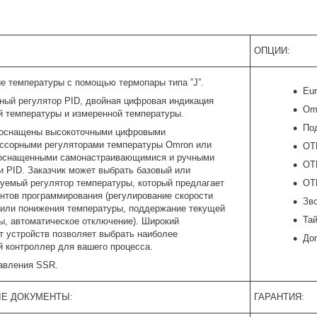
ОПЦИИ:
е температуры с помощью термопары типа ”J”.
Eu
ный регулятор PID, двойная цифровая индикация
Om
й температуры и измеренной температуры.
По
 оснащены высокоточными цифровыми
ссорными регуляторами температуры Omron или
OTP
 оснащенными самонастраивающимися и ручными
OTP
и PID. Заказчик может выбрать базовый или
уемый регулятор температуры, который предлагает
OT
ентов программирования (регулирование скорости
Зв
или понижения температуры, поддержание текущей
Тай
ы, автоматическое отключение). Широкий
т устройств позволяет выбрать наиболее
До
 контроллер для вашего процесса.
авления SSR.
Е ДОКУМЕНТЫ:
ГАРАНТИЯ: