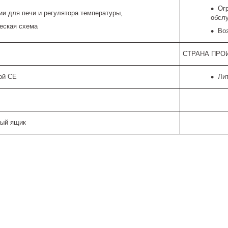
Ог
ии для печи и регулятора температуры,
обсл
еская схема
Во
СТРАНА ПРО
ой CE
Лит
ный ящик