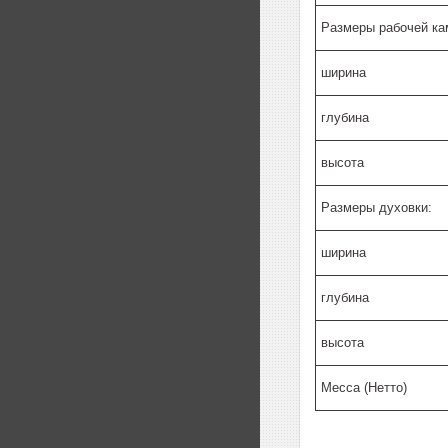
Размеры рабочей ка
ширина
глубина
высота
Размеры духовки:
ширина
глубина
высота
Месса (Нетто)