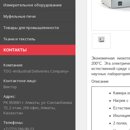
Измерительное оборудование
Муфельные печи
Товары для промышленности
Ткани и текстиль
КОНТАКТЫ
Экономичная низкот
200°C. Эта электриче
естественной среде 
ТОО «Industrial Deliveries Company»
научных лаборатория
Описание
Виктор
Камера и
Нагрев с
РК 050061 г. Алматы, ул. Сокпакбаева
72, 2 этаж, 206 офис, Алматы,
Естестве
Казахстан
Изоляция
2 полки,
+7 (771) 266-90-23