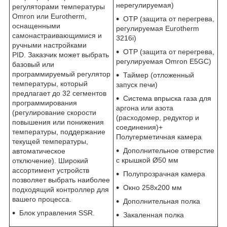
нерегулируемая)
регуляторами температуры
Omron или Eurotherm,
OTP (защита от перегрева,
оснащенными
регулируемая Eurotherm
самонастраивающимися и
3216i)
ручными настройками
OTP (защита от перегрева,
PID. Заказчик может выбрать
регулируемая Omron E5GC)
базовый или
программируемый регулятор
Таймер (отложенный
температуры, который
запуск печи)
предлагает до 32 сегментов
Система впрыска газа для
программирования
аргона или азота
(регулирование скорости
(расходомер, редуктор и
повышения или понижения
соединения)+
температуры, поддержание
Полугерметичная камера
текущей температуры,
Дополнительное отверстие
автоматическое
с крышкой Ø50 мм
отключение). Широкий
ассортимент устройств
Полупрозрачная камера
позволяет выбрать наиболее
Окно 258x200 мм
подходящий контроллер для
вашего процесса.
Дополнительная полка
Блок управления SSR.
Закаленная полка