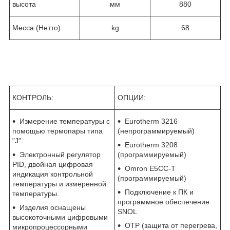
высота
мм
880
Месса (Нетто)
kg
68
КОНТРОЛЬ:
ОПЦИИ:
Измерение температуры с
Eurotherm 3216
помощью термопары типа
(непрограммируемый)
”J”.
Eurotherm 3208
Электронный регулятор
(программируемый)
PID, двойная цифровая
Omron E5CC-T
индикация контрольной
(программируемый)
температуры и измеренной
Подключение к ПК и
температуры.
программное обеспечение
Изделия оснащены
SNOL
высокоточными цифровыми
OTP (защита от перегрева,
микропроцессорными