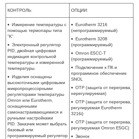
КОНТРОЛЬ:
ОПЦИИ:
Измерение температуры с
Eurotherm 3216
помощью термопары типа
(непрограммируемый)
”K”.
Eurotherm 3208
Электронный регулятор
(программируемый)
PID, двойная цифровая
Omron E5CC-T
индикация контрольной
(программируемый)
температуры и измеренной
Подключение к ПК и
температуры.
программное обеспечение
Изделия оснащены
SNOL
высокоточными цифровыми
OTP (защита от перегрева,
микропроцессорными
нерегулируемая)
регуляторами температуры
Omron или Eurotherm,
OTP (защита от перегрева,
оснащенными
регулируемая Eurotherm
самонастраивающимися и
3216i)
ручными настройками
OTP (защита от перегрева,
PID. Заказчик может выбрать
регулируемая Omron E5GC)
базовый или
программируемый регулятор
Звонок