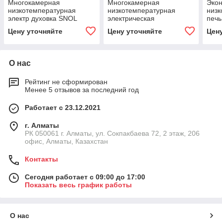
Многокамерная
Многокамерная
Эко
низкотемпературная
низкотемпературная
низк
электр духовка SNOL
электрическая
печь
2x240 /200
духовка SNOL 2x240 /200
Цену уточняйте
Цену уточняйте
Цен
О нас
Рейтинг не сформирован
Менее 5 отзывов за последний год
Работает с 23.12.2021
г. Алматы
РК 050061 г. Алматы, ул. Сокпакбаева 72, 2 этаж, 206
офис, Алматы, Казахстан
Контакты
Сегодня работает с 09:00 до 17:00
Показать весь график работы
О нас