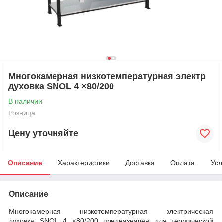
Многокамерная низкотемпературная электр
духовка SNOL 4 ×80/200
В наличии
Розница
Цену уточняйте
Описание
Характеристики
Доставка
Оплата
Усл
Описание
Многокамерная низкотемпературная электрическая
духовка SNOL 4 ×80/200 предназначен для термической