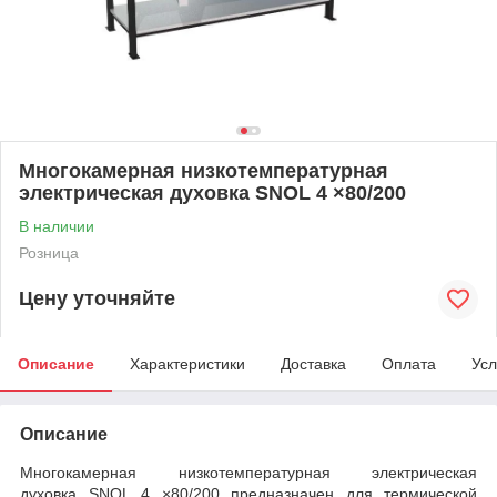
Многокамерная низкотемпературная
электрическая духовка SNOL 4 ×80/200
В наличии
Розница
Цену уточняйте
Описание
Характеристики
Доставка
Оплата
Усл
Описание
Многокамерная низкотемпературная электрическая
духовка SNOL 4 ×80/200 предназначен для термической