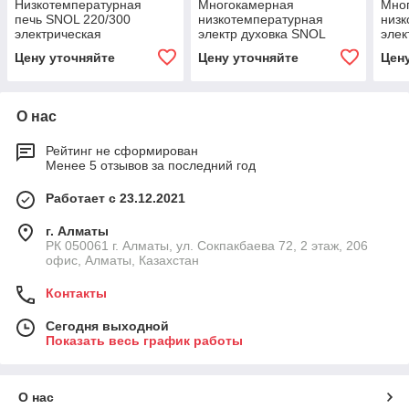
Низкотемпературная
Многокамерная
Мно
печь SNOL 220/300
низкотемпературная
низк
электрическая
электр духовка SNOL
элек
2x240 /200
духо
Цену уточняйте
Цену уточняйте
Цен
О нас
Рейтинг не сформирован
Менее 5 отзывов за последний год
Работает с 23.12.2021
г. Алматы
РК 050061 г. Алматы, ул. Сокпакбаева 72, 2 этаж, 206
офис, Алматы, Казахстан
Контакты
Сегодня выходной
Показать весь график работы
О нас