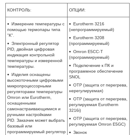
КОНТРОЛЬ:
ОПЦИИ:
Измерение температуры с
Eurotherm 3216
помощью термопары типа
(непрограммируемый)
”K”.
Eurotherm 3208
Электронный регулятор
(программируемый)
PID, двойная цифровая
Omron E5CC-T
индикация контрольной
(программируемый)
температуры и измеренной
Подключение к ПК и
температуры.
программное обеспечение
Изделия оснащены
SNOL
высокоточными цифровыми
OTP (защита от перегрева,
микропроцессорными
нерегулируемая)
регуляторами температуры
Omron или Eurotherm,
OTP (защита от перегрева,
оснащенными
регулируемая Eurotherm
самонастраивающимися и
3216i)
ручными настройками
OTP (защита от перегрева,
PID. Заказчик может выбрать
регулируемая Omron E5GC)
базовый или
программируемый регулятор
Звонок