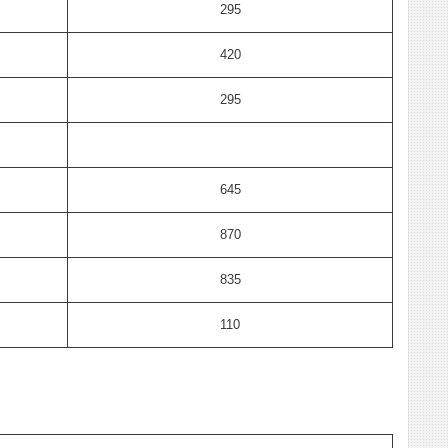
295
420
295
645
870
835
110