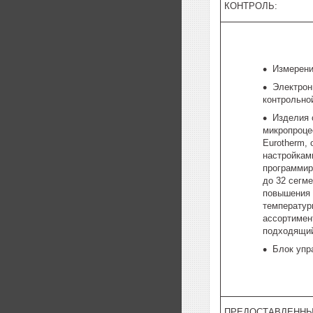
КОНТРОЛЬ:
Измерени
Электрон
контрольно
Изделия
микропроце
Eurotherm,
настройкам
программир
до 32 сегм
повышения 
температур
ассортимен
подходящий
Блок упр
ПРЕДОСТАВЛЕННЫ