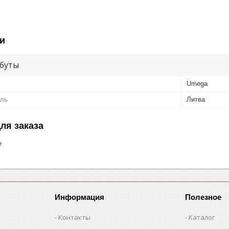
и
буты
Umega
ель
Литва
ля заказа
е
Информация
Полезное
Контакты
Каталог