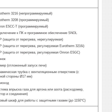
rotherm 3216 (непрограммируемый)
rotherm 3208 (программируемый)
ron E5CC-T (программируемый)
дключение к ПК и программное обеспечение SNOL
 (защита от перегрева, нерегулируемая)
 (защита от перегрева, регулируемая Eurotherm 3216i)
P (защита от перегрева, регулируемая Omron E5GC)
онок
мер (отложенный запуск печи)
рамическая трубка с вентиляционным отверстием (с
ной стороны Ø17 мм)
моход
тема впрыска газа для аргона или азота (расходомер,
тор и соединения)
зовый шкаф для работы с защитными газами (до 1150°C)