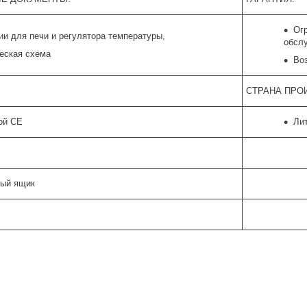
Ог
ии для печи и регулятора температуры,
обсл
еская схема
Во
СТРАНА ПРО
ой CE
Лит
ный ящик