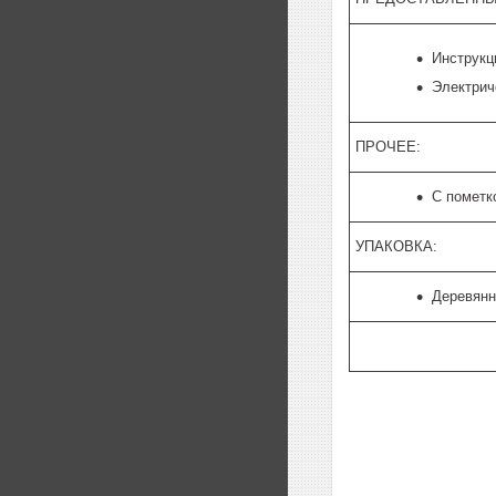
Инструкц
Электрич
ПРОЧЕЕ:
С пометк
УПАКОВКА:
Деревян