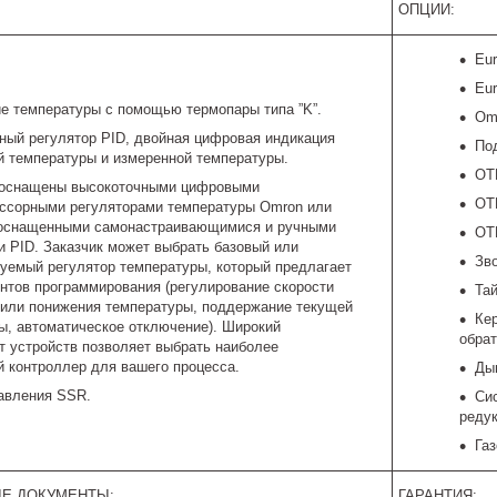
ОПЦИИ:
Eu
Eu
е температуры с помощью термопары типа ”K”.
Om
ный регулятор PID, двойная цифровая индикация
По
й температуры и измеренной температуры.
OTP
 оснащены высокоточными цифровыми
OTP
ссорными регуляторами температуры Omron или
 оснащенными самонастраивающимися и ручными
OT
и PID. Заказчик может выбрать базовый или
Зв
уемый регулятор температуры, который предлагает
ентов программирования (регулирование скорости
Тай
или понижения температуры, поддержание текущей
Ке
ы, автоматическое отключение). Широкий
обрат
т устройств позволяет выбрать наиболее
 контроллер для вашего процесса.
Ды
авления SSR.
Сис
редук
Га
Е ДОКУМЕНТЫ:
ГАРАНТИЯ: