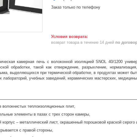
Заказ только по телефону
возврат товара в течение 14 дней
по догово
рическая камерная печь с волоконной изоляцией SNOL 40/1200 униве
еской обработки, такой как отверждение, разрыхление, нормализаци
дыма, выделяющихся при термической обработке, в продуктах может бы
х лабораторий, учебных заведений, керамических мастерских, медицин
з волокнистых теплоизоляционных плит,
ельные элементы в пазах с трех сторон камеры,
 корпус – металлический лист, окрашенный порошковой краской серого 
крывается с правой стороны,