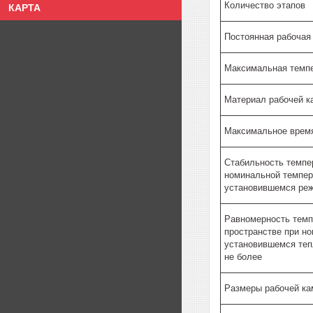
Количество этапов
КАРТА
Постоянная рабочая
Максимальная темп
Материал рабочей к
Максимальное время 
Стабильность темпе
номинальной темпер
установившемся реж
Равномерность темп
пространстве при н
установившемся теп
не более
Размеры рабочей ка