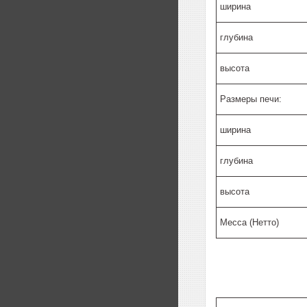
ширина
глубина
высота
Размеры печи:
ширина
глубина
высота
Месса (Нетто)