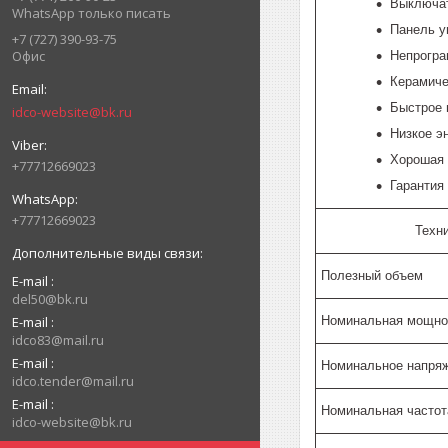
Выключат
WhatsApp только писать
Панель у
+7 (727) 390-93-75
Офис
Непрогра
Керамиче
Быстрое 
idco-website@bk.ru
Низкое э
Хорошая 
+77712669023
Гарантия 
+77712669023
Техн
Полезный объем
E-mail
del50@bk.ru
E-mail
Номинальная мощно
idco83@mail.ru
E-mail
Номинальное напряж
idco.tender@mail.ru
E-mail
Номинальная частот
idco-website@bk.ru