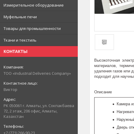
Измерительное оборудование
Муфельные печи
Товары для промышленности
Ткани и текстиль
КОНТАКТЫ
Высокоточная элект
материалов, термич
удаления газов или 
ТОО «Industrial Deliveries Company»
подходит для научны
Виктор
Описание
Камера и
РК 050061 г. Алматы, ул. Сокпакбаева
72, 2 этаж, 206 офис, Алматы,
Нагреват
Казахстан
Наружный
Дверь от
+7 (771) 266-90-23