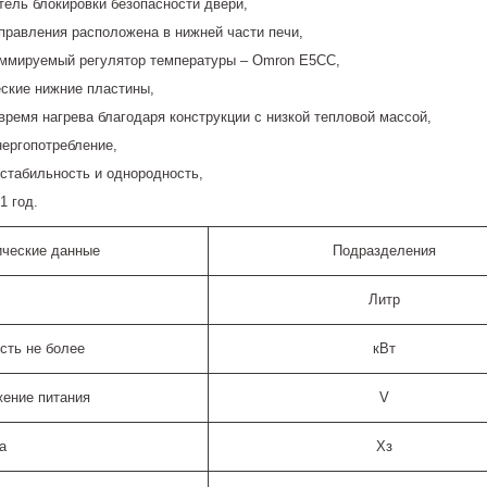
ель блокировки безопасности двери,
правления расположена в нижней части печи,
ммируемый регулятор температуры – Omron E5CC,
ские нижние пластины,
время нагрева благодаря конструкции с низкой тепловой массой,
нергопотребление,
стабильность и однородность,
1 год.
ические данные
Подразделения
Литр
сть не более
кВт
ение питания
V
а
Хз