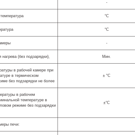
-
 температура
°C
ература
°C
амеры
-
нагрева (без подзарядки),
Мин.
ратуры в рабочей камере при
атуре в термическом
± °C
име без подзарядки не более
ературы в рабочем
оминальной температуре в
±°C
ловом режиме без подзарядки
меры печи: