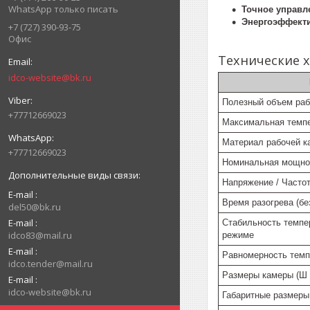
WhatsApp только писать
Точное управл
Энергоэффекти
+7 (727) 390-93-75
Офис
Технические 
idco-website@bk.ru
Полезный объем раб
+77712669023
Максимальная темпе
Материал рабочей к
+77712669023
Номинальная мощно
Напряжение / Частот
E-mail
Время разогрева (без
del50@bk.ru
E-mail
Стабильность темпе
idco83@mail.ru
режиме
E-mail
Равномерность темп
idco.tender@mail.ru
Размеры камеры (Ш х
E-mail
idco-website@bk.ru
Габаритные размеры 