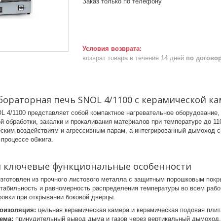
Заказ только по телефону
возврат товара в течение 14 дней
по догово
бораторная печь SNOL 4/1100 с керамической к
 4/1100 представляет собой компактное нагревательное оборудование,
й обработки, закалки и прокаливания материалов при температуре до 1
еским воздействиям и агрессивным парам, а интегрированный дымоход 
 процессе обжига.
и ключевые функциональные особенности
изготовлен из прочного листового металла с защитным порошковым покр
стабильность и равномерность распределения температуры во всем рабо
овки при открывании боковой дверцы.
оизоляция:
цельная керамическая камера и керамическая подовая плит
ема:
принудительный вывод дыма и газов через вертикальный дымоход.