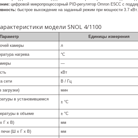
ение:
цифровой микропроцессорный PID-регулятор Omron E5CC с поддер
вность:
быстрое выхождение на заданный режим при мощности 3.7 кВт.
характеристики модели SNOL 4/1100
Параметр
Единицы измерения
очей камеры
л
ратура нагрева
°C
амеры
—
сть
кВт
а сети
В / Гц
 загрузки)
мин
ратуры в установившемся
± °C
ературы в объеме
± °C
 Г х В)
мм
печи (Ш х Г х В)
мм