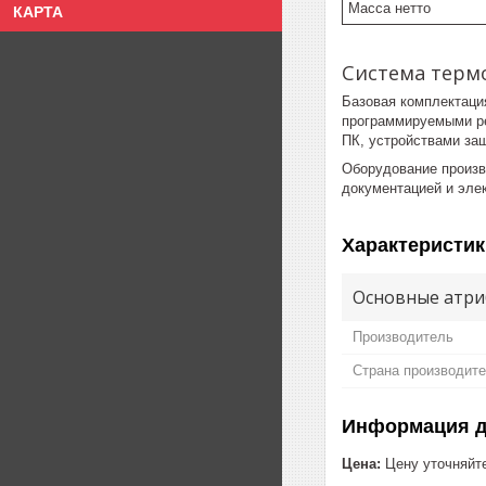
Масса нетто
КАРТА
Система терм
Базовая комплектаци
программируемыми ре
ПК, устройствами защ
Оборудование произв
документацией и эле
Характеристик
Основные атри
Производитель
Страна производит
Информация д
Цена:
Цену уточняйт