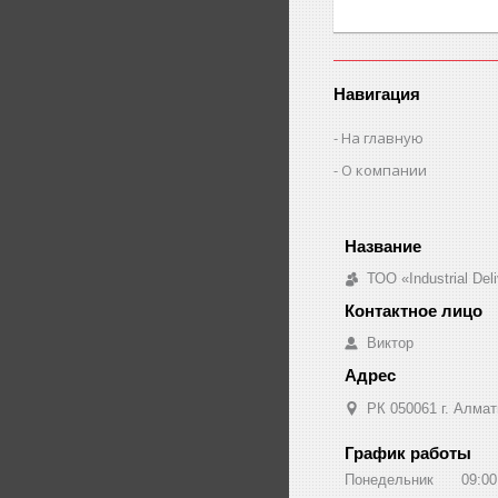
Навигация
На главную
О компании
ТОО «Industrial De
Виктор
РК 050061 г. Алмат
График работы
Понедельник
09:00