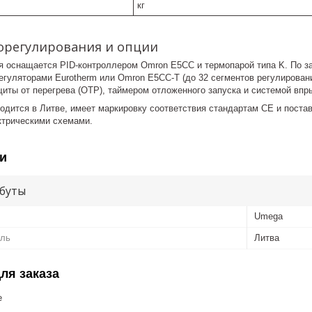
кг
орегулирования и опции
я оснащается PID-контроллером Omron E5CC и термопарой типа K. По за
гуляторами Eurotherm или Omron E5CC-T (до 32 сегментов регулировани
иты от перегрева (OTP), таймером отложенного запуска и системой впрыс
одится в Литве, имеет маркировку соответствия стандартам CE и постав
ктрическими схемами.
и
буты
Umega
ель
Литва
ля заказа
е