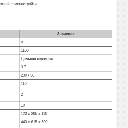
жкой самонастройки.
Значение
4
1100
Цельная керамика
3.7
230 / 50
110
2
10
120 х 295 х 110
440 х 615 х 500