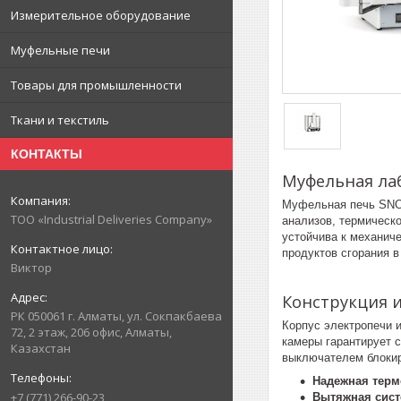
Измерительное оборудование
Муфельные печи
Товары для промышленности
Ткани и текстиль
КОНТАКТЫ
Муфельная ла
Муфельная печь SNOL
ТОО «Industrial Deliveries Company»
анализов, термическо
устойчива к механич
продуктов сгорания в
Виктор
Конструкция 
РК 050061 г. Алматы, ул. Сокпакбаева
Корпус электропечи 
72, 2 этаж, 206 офис, Алматы,
камеры гарантирует 
Казахстан
выключателем блокир
Надежная терм
+7 (771) 266-90-23
Вытяжная сист