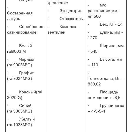
крепление
· м/о
·
· Эксцентрик
расстояние мм -
Состаренная
нп 500
латунь
· Отражатель
· Вес, КГ - 14
· Серебряное
· Комплект
сатинирование
вентилей
· Длина, мм -
1270
· Белый
· Ширина, мм
ral9003 М
- 545
· Черный
· Высота, мм
(ral9005M\G)
– 110
· Графит
·
(ral7024M\G)
Теплоотдача, Вт –
830,02
· Красный(ral
· Площадь
3020 G)
помещения - 8,5
· Синий
· Группировка
(ral5005M\G)
– 4-5-5-4
· Желтый
(ral1023M\G)