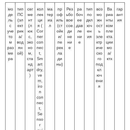
мо
тип
сег
кол
ма
пр
Рез
ра
тип
воз
Ва
гар
де
ПС
ме
лек
тер
оф
ьбо
боч
по
мо
риа
ант
ль
(эл
нт
ци
иа
иль
вое
ее
дкл
жн
нты
ия
с
ект
(л
я (
л
(ст
сое
дав
юч
ост
ком
уче
рик
юк
Cor
ойк
ди
ле
ен
ь
пле
то
а/
с,
ner
и/
не
ни
ия
эле
кта
м
вод
эко
con
пе
ни
е
ктр
ции
раз
ян
но
nec
рек
е
иче
мо
ме
ой)
м,
t,
ла
ско
а/
ра
ста
Sm
ди
го
ктх
нд
art
ны)
под
арт
dry,
кл
)
ve
юч
m,
ени
iro
я
n
con
nec
t,
Se
nso
r