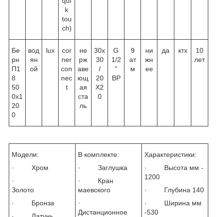
qui
k
tou
ch)
Бе
вод
lux
cor
не
30х
G
9
ни
да
ктх
10
рн
ян
ner
рж
30
1/2
ат
жн
лет
П1
ой
con
аве
/
"
м
ее
8
nec
ющ
20
ВР
50
t
ая
Х2
0х1
ста
0
20
ль
0
Модели:
В комплекте:
Характеристики:
· Хром
· Заглушка
· Высота мм -
1200
·
· Кран
Золото
маевского
· Глубина 140
· Бронза
·
· Ширина мм
Дистанционное
-530
· Латунь